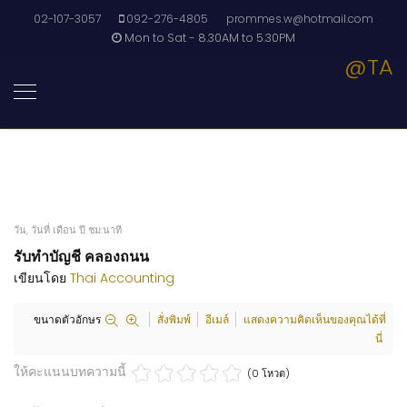
02-107-3057
092-276-4805
prommes.w@hotmail.com
Mon to Sat - 8.30AM to 5.30PM
@TA
วัน, วันที่ เดือน ปี ชม:นาที
รับทำบัญชี คลองถนน
เขียนโดย
Thai Accounting
ขนาดตัวอักษร
สั่งพิมพ์
อีเมล์
แสดงความคิดเห็นของคุณได้ที่
นี่
ให้คะแนนบทความนี้
(0 โหวต)