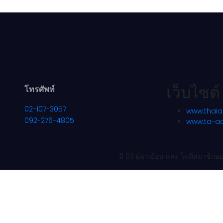
เว็บไซต์
โทรศัพท์
02-107-3057
www.thaia
092-276-4805
www.ta-a
มี 83 ผู้มาเยือน และ ไม่มีสมาชิก