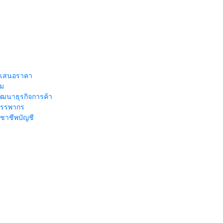
เสนอราคา
ิม
ัฒนาธุรกิจการค้า
รรพากร
ชาชีพบัญชี