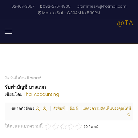
02-107-3057
092-276-4805
prommes.w@hotmail.com
Mon to Sat - 8.30AM to 5.30PM
@TA
วัน, วันที่ เดือน ปี ชม:นาที
รับทำบัญชี บางแวก
เขียนโดย
Thai Accounting
ขนาดตัวอักษร
สั่งพิมพ์
อีเมล์
แสดงความคิดเห็นของคุณได้ที่
นี่
ให้คะแนนบทความนี้
(0 โหวต)