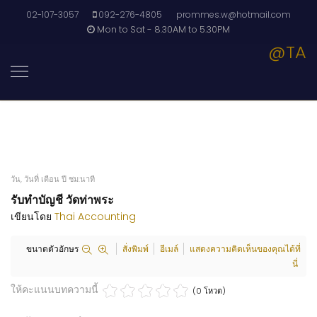
02-107-3057
092-276-4805
prommes.w@hotmail.com
Mon to Sat - 8.30AM to 5.30PM
@TA
วัน, วันที่ เดือน ปี ชม:นาที
รับทำบัญชี วัดท่าพระ
เขียนโดย
Thai Accounting
ขนาดตัวอักษร
สั่งพิมพ์
อีเมล์
แสดงความคิดเห็นของคุณได้ที่
นี่
ให้คะแนนบทความนี้
(0 โหวต)