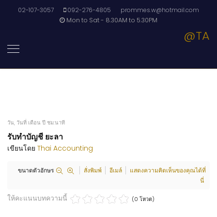
02-107-3057
092-276-4805
prommes.w@hotmail.com
Mon to Sat - 8.30AM to 5.30PM
@TA
วัน, วันที่ เดือน ปี ชม:นาที
รับทำบัญชี ยะลา
เขียนโดย
Thai Accounting
ขนาดตัวอักษร
สั่งพิมพ์
อีเมล์
แสดงความคิดเห็นของคุณได้ที่
นี่
ให้คะแนนบทความนี้
(0 โหวต)