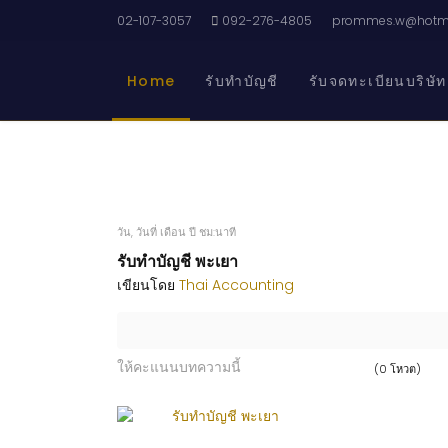
02-107-3057
092-276-4805
prommes.w@hotma
Home
รับทำบัญชี
รับจดทะเบียนบริษัท
วัน, วันที่ เดือน ปี ชม:นาที
รับทำบัญชี พะเยา
เขียนโดย
Thai Accounting
ให้คะแนนบทความนี้
(0 โหวต)