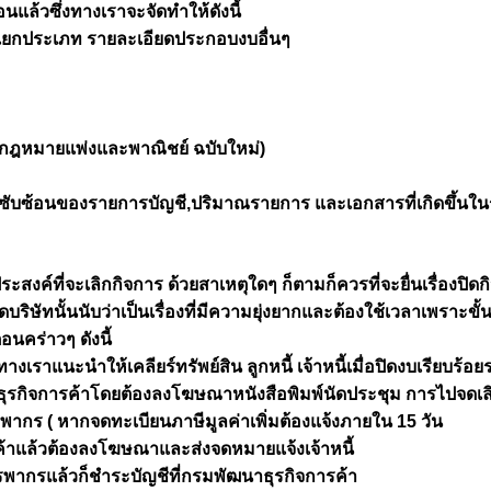
อนแล้วซึ่งทางเราจะจัดทำให้ดังนี้
แยกประเภท รายละเอียดประกอบงบอื่นๆ
กฎหมายแพ่งและพาณิชย์ ฉบับใหม่)
ับซ้อนของรายการบัญชี,ปริมาณรายการ และเอกสารที่เกิดขึ้นใน
สงค์ที่จะเลิกกิจการ ด้วยสาเหตุใดๆ ก็ตามก็ควรที่จะยื่นเรื่องปิดกิจก
ัทนั้นนับว่าเป็นเรื่องที่มีความยุ่งยากและต้องใช้เวลาเพราะขั้น
อนคร่าวๆ ดังนี้
เราแนะนำให้เคลียร์ทรัพย์สิน ลูกหนี้ เจ้าหนี้เมื่อปิดงบเรียบร้อย
ฒนาธุรกิจการค้าโดยต้องลงโฆษณาหนังสือพิมพ์นัดประชุม การไปจดเล
สรรพากร ( หากจดทะเบียนภาษีมูลค่าเพิ่มต้องแจ้งภายใน 15 วัน
ค้าแล้วต้องลงโฆษณาและส่งจดหมายแจ้งเจ้าหนี้
รรพากรแล้วก็ชำระบัญชีที่กรมพัฒนาธุรกิจการค้า